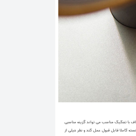
 برخورداری از صدای شفاف و با کیفیت است. Drum AS360 با پخش صدای شفاف با تفکیک مناسب می تواند گزینه مناسبی
سته کاملا قابل قبول عمل کند و نظر خیلی از