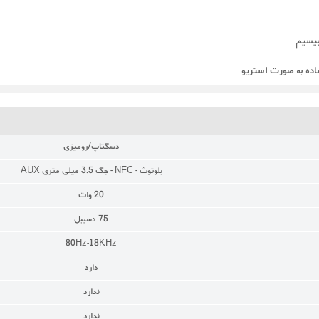
اده به صورت استریو
دسکتاپ/رومیزی
بلوتوث - NFC - جک 3.5 میلی متری AUX
20 وات
75 دسیبل
80Hz-18KHz
دارد
ندارد
ندارد