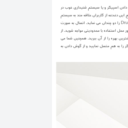
. قرار دادن اسپیکر و یا سیستم شنیداری خوب در
ر همواره امری دشوار و چالش برانگیز بوده است که اینبار شرکت Accolade Sound در صدد رفع این دغدغه از کاربران علاقه مند به سیستم
صوتی برآمده است. صدایی شفاف و فراتر از انتظار در کنار طراحی مدرن و به روز، امکاناتی هستند که ارزش اسپیکر Drum AS360 را دو چندان می نماید. اتصال به صورت
کور محل استفاده با محدودیتی مواجه شوید. از
 هزینه، بیشترین بهره را از آن ببرید. همچنین شما می
کر را به هم متصل نمایید و از گوش دادن به