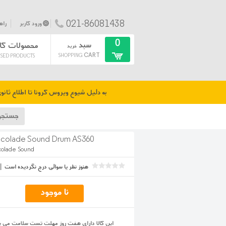
021-86081438
ورود کاربر
راه
0
سبد
محصولات کا
خرید
CART
SHOPPING
SED PRODUCTS
به دلیل شیوع ویروس کرونا تا اطلاع ثان
colade Sound Drum AS360
colade Sound
هنوز نظر یا سوالی درج نگردیده است
|
این کالا دارای هفت روز مهلت تست سلامت می ب