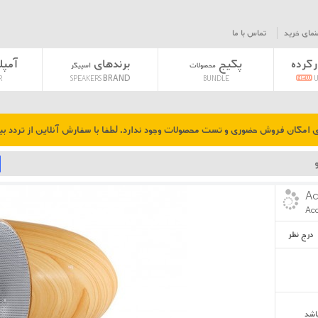
نمای خرید
تماس با ما
رکرده
پکیج
برندهای
آمپل
محصولات
اسپیکر
BRAND
R
SPEAKERS
BUNDLE
U
وی امکان فروش حضوری و تست محصولات وجود ندارد. لطفا با سفارش آنلاین از تردد بیجا
Ac
Ac
درج نظر
اشد