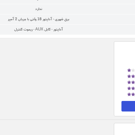
ندارد
برق شهری - آداپتور 18 ولتی با جریان ۲ آمپر
آداپتور - کابل AUX - ریموت کنترل